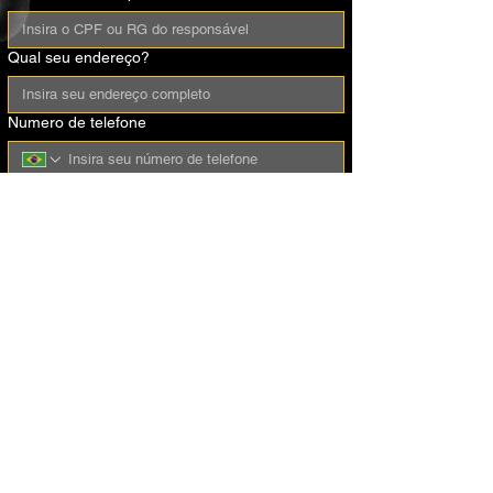
Qual seu endereço?
Numero de telefone
Ele(a) tem algum tipo de alergia?
Fuma?
Ingeriu bebidas alcoólica nas ultimas 24 horas?
Tem algum problema de saúde ou doença?
Se tiver alguma alergia, problemas de saúde,
ou doenças, descreva-o aqui!
Enviar